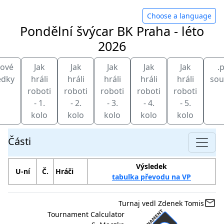
Choose a language
Pondělní švýcar BK Praha - léto
2026
kové
Jak
Jak
Jak
Jak
Jak
.
edky
hráli
hráli
hráli
hráli
hráli
sou
roboti
roboti
roboti
roboti
roboti
- 1.
- 2.
- 3.
- 4.
- 5.
kolo
kolo
kolo
kolo
kolo
Části
Výsledek
U-ní
Č.
Hráči
tabulka převodu na VP
mail_outline
Turnaj vedl Zdenek Tomis
Tournament Calculator